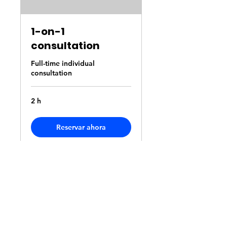
1-on-1
consultation
Full-time individual
consultation
2 h
Reservar ahora
Llamar
123-456-7890
Seguir